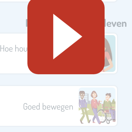
Meer over gezond leven
Hoe houd je jouw hart
gezond?
Goed bewegen